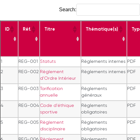
Search:
ID
Réf.
Titre
Thématique(s)
Typ
1
REG-001
Statuts
Règlements internes
PDF
2
REG-002
Règlement
Règlements internes
PDF
d'Ordre Intérieur
3
REG-003
Tarification
Règlements
PDF
annuelle
généraux
4
REG-004
Code d'éthique
Règlements
PDF
sportive
obligatoires
5
REG-005
Règlement
Règlements
PDF
disciplinaire
obligatoires
6
REG-006
Règlement
Règlements
PDF