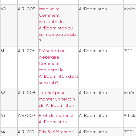
60
AIR-005
Webinaire -
AirBadminton
Vidéo
Comment
implanter le
AirBadminton au
sein de votre club
?
61
AIR-006
Présentation
AirBadminton
PDF
webinaire -
Comment
implanter le
AirBadminton dans
son club?
62
AIR-008
Tutoriel pour
AirBadminton
Vidéo
monter un terrain
de AirBadminton
63
AIR-009
Prêt de matériel
AirBadminton
Articl
AirBadminton
64
AIR-010
Prix & références
AirBadminton
PDF