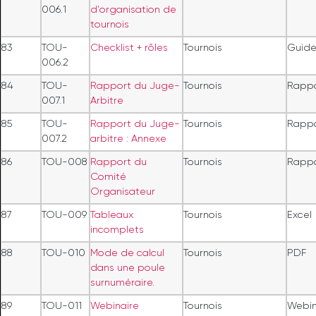
006.1
d'organisation de
tournois
83
TOU-
Checklist + rôles
Tournois
Guid
006.2
84
TOU-
Rapport du Juge-
Tournois
Rapp
007.1
Arbitre
85
TOU-
Rapport du Juge-
Tournois
Rapp
007.2
arbitre : Annexe
86
TOU-008
Rapport du
Tournois
Rapp
Comité
Organisateur
87
TOU-009
Tableaux
Tournois
Excel
incomplets
88
TOU-010
Mode de calcul
Tournois
PDF
dans une poule
surnuméraire.
89
TOU-011
Webinaire
Tournois
Webin