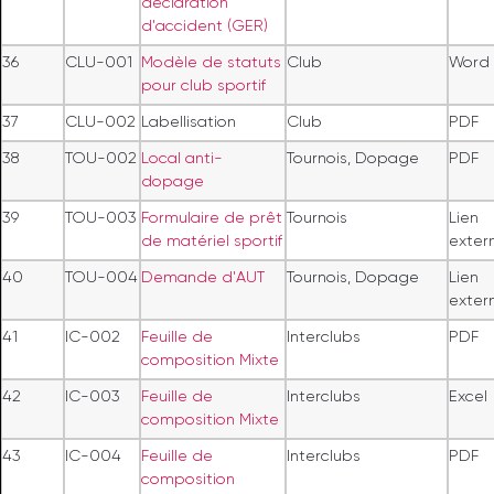
déclaration
d'accident (GER)
36
CLU-001
Modèle de statuts
Club
Word
pour club sportif
37
CLU-002
Labellisation
Club
PDF
38
TOU-002
Local anti-
Tournois, Dopage
PDF
dopage
39
TOU-003
Formulaire de prêt
Tournois
Lien
de matériel sportif
exter
40
TOU-004
Demande d'AUT
Tournois, Dopage
Lien
exter
41
IC-002
Feuille de
Interclubs
PDF
composition Mixte
42
IC-003
Feuille de
Interclubs
Excel
composition Mixte
43
IC-004
Feuille de
Interclubs
PDF
composition