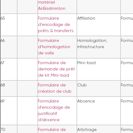
matériel
AirBadminton
65
Formulaire
Affiliation
Formu
d'encodage de
prêts & transferts
66
Formulaire
Homologation,
Formu
d'homologation
infrastructure
de salle
67
Formulaire de
Mini-bad
Formu
demande de prêt
de kit Mini-bad
68
Formulaire de
Club
Formu
création de club
69
Formulaire
Absence
Formu
d'encodage de
justificatif
d'absence
70
Formulaire de
Arbitrage
Formu