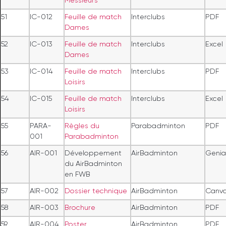
Messieurs
51
IC-012
Feuille de match
Interclubs
PDF
Dames
52
IC-013
Feuille de match
Interclubs
Excel
Dames
53
IC-014
Feuille de match
Interclubs
PDF
Loisirs
54
IC-015
Feuille de match
Interclubs
Excel
Loisirs
55
PARA-
Règles du
Parabadminton
PDF
001
Parabadminton
56
AIR-001
Développement
AirBadminton
Genial
du AirBadminton
en FWB
57
AIR-002
Dossier technique
AirBadminton
Canv
58
AIR-003
Brochure
AirBadminton
PDF
59
AIR-004
Poster
AirBadminton
PDF