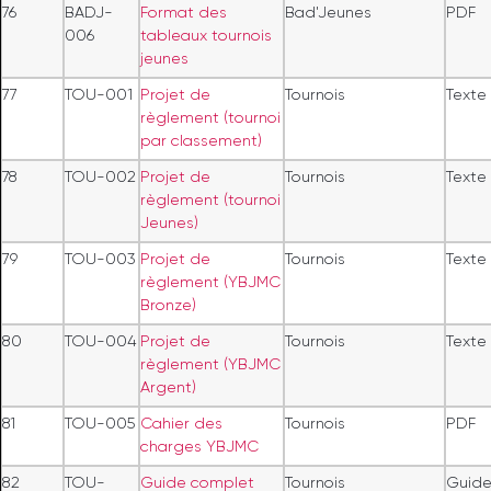
76
BADJ-
Format des
Bad'Jeunes
PDF
006
tableaux tournois
jeunes
77
TOU-001
Projet de
Tournois
Texte
règlement (tournoi
par classement)
78
TOU-002
Projet de
Tournois
Texte
règlement (tournoi
Jeunes)
79
TOU-003
Projet de
Tournois
Texte
règlement (YBJMC
Bronze)
80
TOU-004
Projet de
Tournois
Texte
règlement (YBJMC
Argent)
81
TOU-005
Cahier des
Tournois
PDF
charges YBJMC
82
TOU-
Guide complet
Tournois
Guid