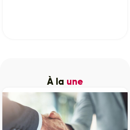
À la
une