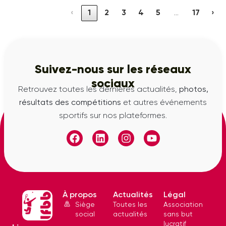
‹
1
2
3
4
5
17
›
…
Suivez-nous sur les réseaux
sociaux
Retrouvez toutes les dernières actualités,
photos,
résultats des compétitions
et autres événements
sportifs sur nos plateformes.
À propos
Actualités
Légal
Siège
Toutes les
Association
social
actualités
sans but
lucratif