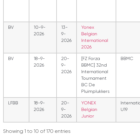
BV
10-9-
13-
Yonex
2026
9-
Belgian
2026
International
2026
BV
18-9-
20-
[FZ Forza
BBMC
2026
9-
BBMC] 32nd
2026
International
Tournament
BC De
Pluimplukkers
LFBB
18-9-
20-
YONEX
Internati
2026
9-
Belgian
U19
2026
Junior
Showing 1 to 10 of 170 entries