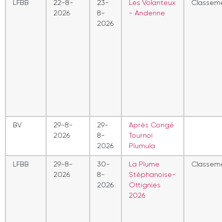
LFBB
22-8-
23-
Les Volanteux
Classem
2026
8-
- Andenne
2026
BV
29-8-
29-
Après Congé
2026
8-
Tournoi
2026
Plumula
LFBB
29-8-
30-
La Plume
Classem
2026
8-
Stéphanoise-
2026
Ottignies
2026