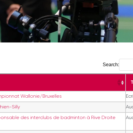
Search:
mpionnat Wallonie/Bruxelles
Ecr
ien-Silly
Aud
sponsable des interclubs de badminton à Rive Droite
Aud