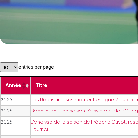
entries per page
Année
Titre
2026
Les Rixensartoises montent en ligue 2 du cha
2026
Badminton : une saison réussie pour le BC Engh
2026
L'analyse de la saison de Frédéric Guyot, re
Tournai