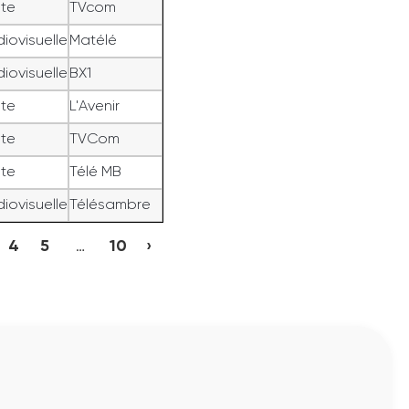
ite
TVcom
iovisuelle
Matélé
iovisuelle
BX1
ite
L'Avenir
ite
TVCom
ite
Télé MB
iovisuelle
Télésambre
4
5
…
10
›