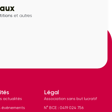
iaux
itions
et autres
ités
Légal
s actualités
Association sans but lucratif
s évènements
N° BCE : 0419 024 756