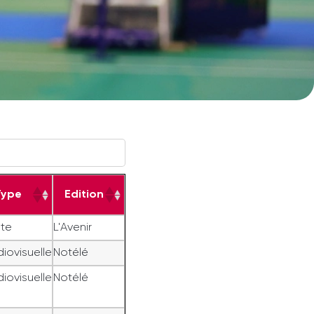
Type
Edition
ite
L'Avenir
iovisuelle
Notélé
iovisuelle
Notélé