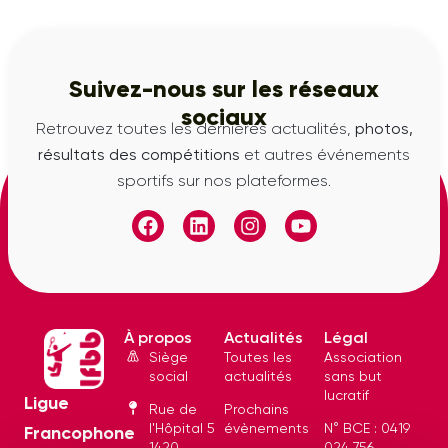
Suivez-nous sur les réseaux
sociaux
Retrouvez toutes les dernières actualités,
photos,
résultats des compétitions
et autres événements
sportifs sur nos plateformes.
À propos
Actualités
Légal
Siège
Toutes les
Association
social
actualités
sans but
lucratif
Ligue
Rue de
Prochains
l'Hôpital 5
évènements
N° BCE : 0419
Francophone