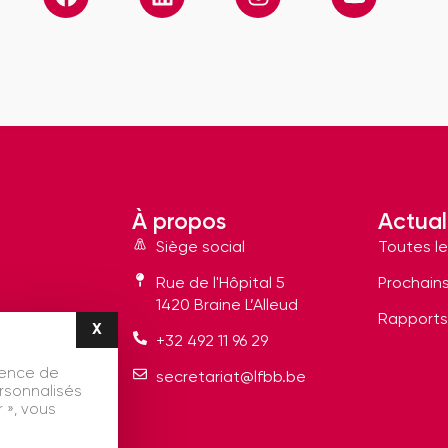
À propos
Actual
Siège social
Toutes le
Rue de l'Hôpital 5
Prochain
1420 Braine L’Alleud
Rapports
X
Masquer le bandeau des cookies
+32 492 11 96 29
ience de
secretariat@lfbb.be
ersonnalisés
 », vous