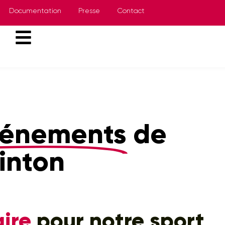
Documentation
Presse
Contact
vénements
de
inton
ire
pour notre sport