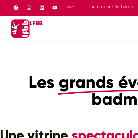
Panneau de gestion des cookies
Twizzit
Tournament Software
LFBB
Les
grands é
badm
Une vitrine
spectacula