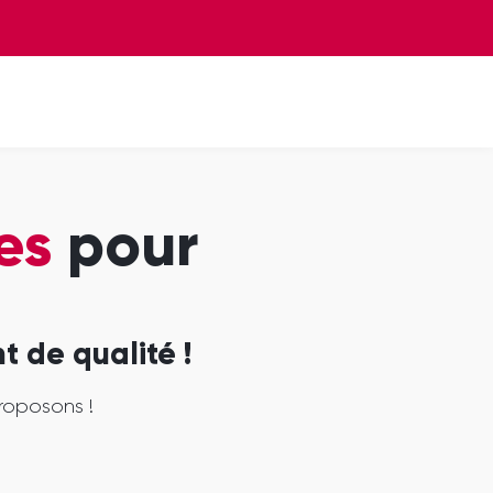
es
pour
 de qualité !
roposons !