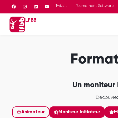
Panneau de gestion des cookies
Twizzit
Tournament Software
LFBB
Format
Un moniteur 
Découvrez
Animateur
Moniteur Initiateur
M