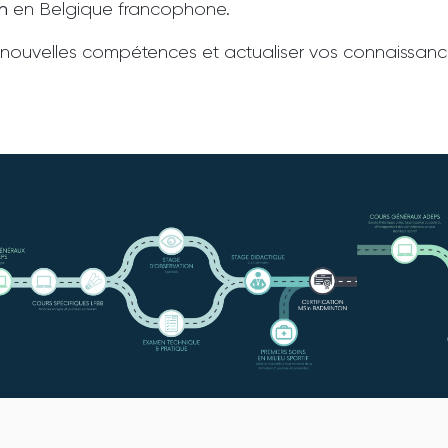
n
en Belgique francophone.
e nouvelles compétences et actualiser vos connaissan