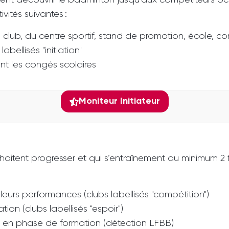
ent découvrir le badminton jusqu’aux compétiteurs occ
vités suivantes :
u club, du centre sportif, stand de promotion, école, 
ellisés "initiation"
nt les congés scolaires
Moniteur Initiateur
aitent progresser et qui s’entraînement au minimum 2 
eurs performances (clubs labellisés "compétition")
on (clubs labellisés "espoir")
el en phase de formation (détection LFBB)