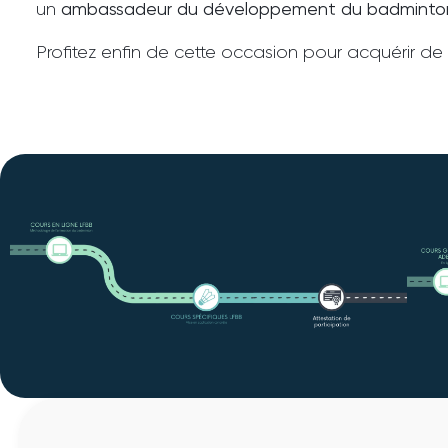
un
ambassadeur du développement du badminto
Profitez enfin de cette occasion pour acquérir d