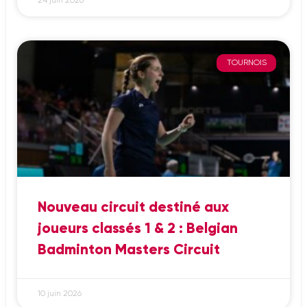
24 juin 2026
TOURNOIS
Nouveau circuit destiné aux
joueurs classés 1 & 2 : Belgian
Badminton Masters Circuit
10 juin 2026