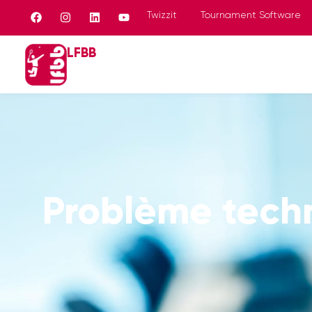
Twizzit
Tournament Software
LFBB
Problème tech