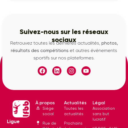
Suivez-nous sur les réseaux
sociaux
Retrouvez toutes les dernières actualités,
photos,
résultats des compétitions
et autres événements
sportifs sur nos plateformes.
À propos
Actualités
Légal
Siège
Toutes les
Association
social
actualités
sans but
lucratif
Ligue
Rue de
Prochains