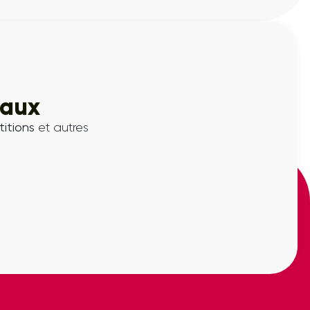
iaux
itions
et autres