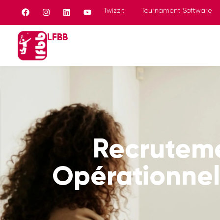
Panneau de gestion des cookies
Twizzit
Tournament Software
LFBB
Recruteme
Opérationnel