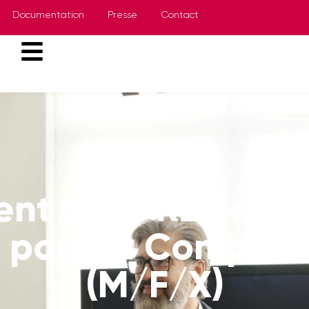
Documentation
Presse
Contact
nt à la FRBB : Co
 pour la Compétit
(M/F/X)