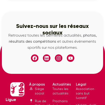
Suivez-nous sur les réseaux
sociaux
Retrouvez toutes les dernières actualités,
photos,
résultats des compétitions
et autres événements
sportifs sur nos plateformes.
À propos
Actualités
Légal
Siège
Toutes les
Association
social
actualités
sans but
lucratif
Ligue
Rue de
Prochains