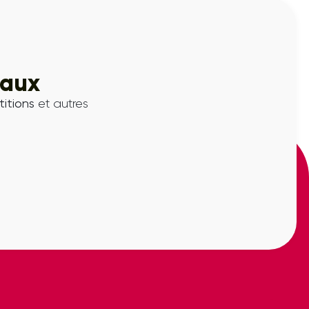
iaux
itions
et autres