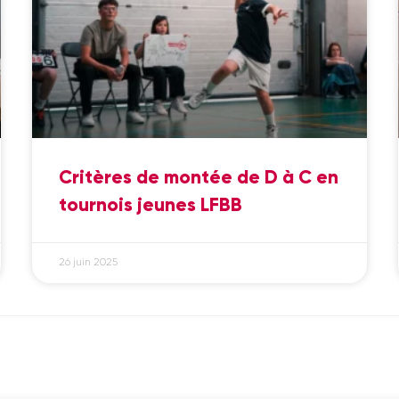
Critères de montée de D à C en
tournois jeunes LFBB
26 juin 2025