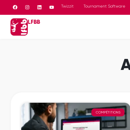
Panneau de gestion des cookies
Twizzit
Tournament Software
LFBB
A
COMPÉTITIONS