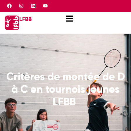
Panneau de gestion des cookies
LFBB
Critères de montée de D
à C en tournois jeunes
LFBB