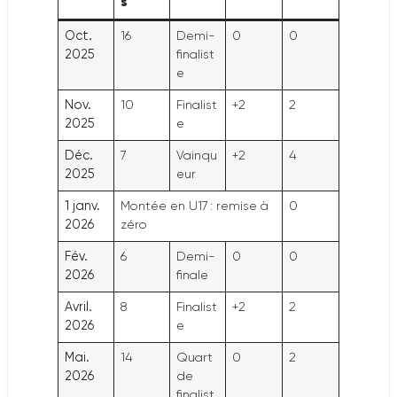
s
Oct.
16
Demi-
0
0
2025
finalist
e
Nov.
10
Finalist
+2
2
2025
e
Déc.
7
Vainqu
+2
4
2025
eur
1 janv.
Montée en U17 : remise à
0
2026
zéro
Fév.
6
Demi-
0
0
2026
finale
Avril.
8
Finalist
+2
2
2026
e
Mai.
14
Quart
0
2
2026
de
finalist