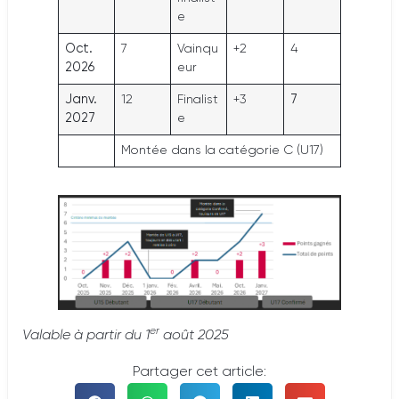
e
Oct.
7
Vainqu
+2
4
2026
eur
Janv.
12
Finalist
+3
7
2027
e
Montée dans la catégorie C (U17)
er
Valable à partir du 1
août 2025
Partager cet article: