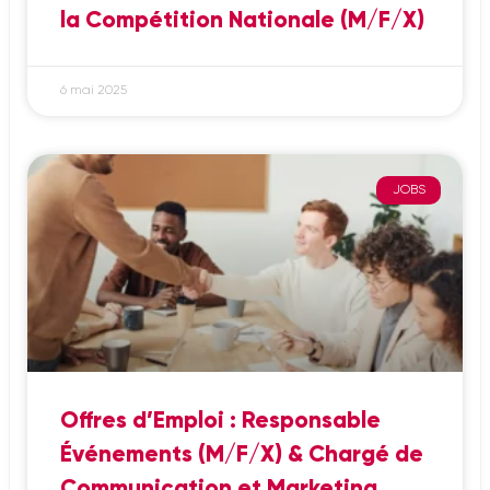
la Compétition Nationale (M/F/X)
6 mai 2025
JOBS
Offres d’Emploi : Responsable
Événements (M/F/X) & Chargé de
Communication et Marketing