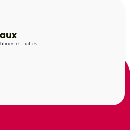
iaux
itions
et autres