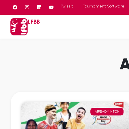
Panneau de gestion des cookies
Twizzit
Tournament Software
LFBB
A
AIRBADMINTON