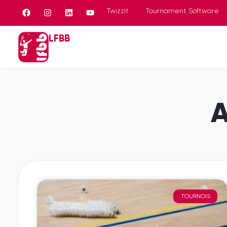
Panneau de gestion des cookies
Twizzit
Tournament Software
LFBB
A
TOURNOIS