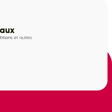
iaux
itions
et autres