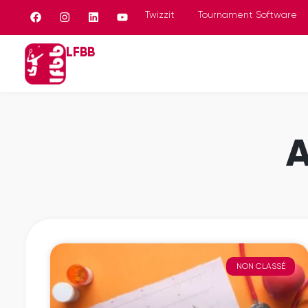
Panneau de gestion des cookies
Twizzit
Tournament Software
LFBB
A
NON CLASSÉ