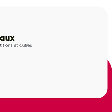
iaux
itions
et autres