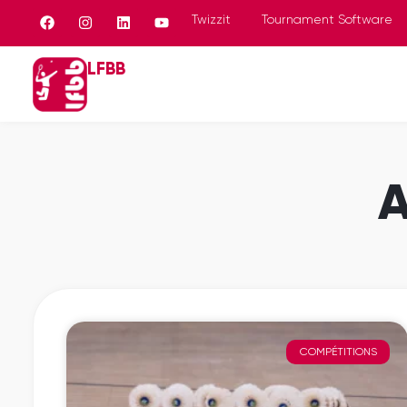
Panneau de gestion des cookies
Twizzit
Tournament Software
LFBB
A
COMPÉTITIONS