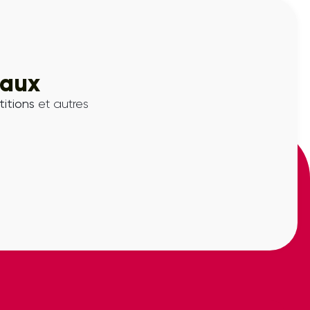
iaux
itions
et autres