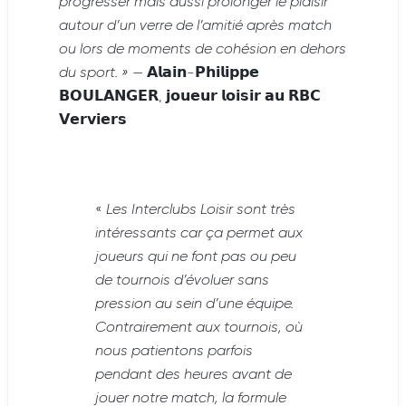
progresser mais aussi prolonger le plaisir
autour d’un verre de l’amitié après match
ou lors de moments de cohésion en dehors
du sport. »
— 𝗔𝗹𝗮𝗶𝗻-𝗣𝗵𝗶𝗹𝗶𝗽𝗽𝗲
𝗕𝗢𝗨𝗟𝗔𝗡𝗚𝗘𝗥, 𝗷𝗼𝘂𝗲𝘂𝗿 𝗹𝗼𝗶𝘀𝗶𝗿 𝗮𝘂 𝗥𝗕𝗖
𝗩𝗲𝗿𝘃𝗶𝗲𝗿𝘀
«
Les Interclubs Loisir sont très
intéressants car ça permet aux
joueurs qui ne font pas ou peu
de tournois d’évoluer sans
pression au sein d’une équipe.
Contrairement aux tournois, où
nous patientons parfois
pendant des heures avant de
jouer notre match, la formule