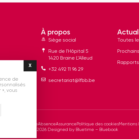
À propos
Actual
Siège social
Toutes le
Rue de l'Hôpital 5
Prochain
1420 Braine L’Alleud
Rapports
X
Masquer le bandeau des cookies
+32 492 11 96 29
ience de
secretariat@lfbb.be
ersonnalisés
 », vous
 vie privée
Ethique
Absence
Assurance
Politique des cookies
Mentions 
LFBB © 2026 Designed by
Bluetime
– Bluebook