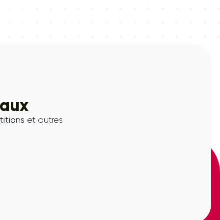
iaux
itions
et autres